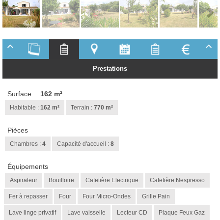
Prestations
Surface
162 m²
Habitable :
162 m²
Terrain :
770 m²
Pièces
Chambres :
4
Capacité d'accueil :
8
Équipements
Aspirateur
Bouilloire
Cafetière Electrique
Cafetière Nespresso
Fer à repasser
Four
Four Micro-Ondes
Grille Pain
Lave linge privatif
Lave vaisselle
Lecteur CD
Plaque Feux Gaz