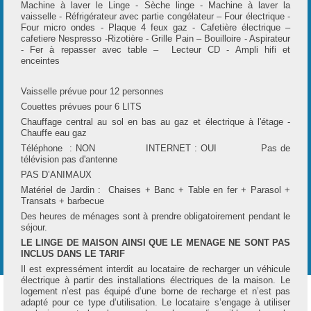
i
Machine à laver le Linge - Sèche linge - Machine à laver la
r
vaisselle - Réfrigérateur avec partie congélateur – Four électrique -
Four micro ondes - Plaque 4 feux gaz - Cafetière électrique –
cafetiere Nespresso -Rizotière - Grille Pain – Bouilloire - Aspirateur
- Fer à repasser avec table – Lecteur CD - Ampli hifi et
l
enceintes
Vaisselle prévue pour 12 personnes
Couettes prévues pour 6 LITS
Chauffage central au sol en bas au gaz et électrique à l'étage -
i
Chauffe eau gaz
t
Téléphone : NON INTERNET : OUI Pas de
télévision pas d'antenne
PAS D’ANIMAUX
Matériel de Jardin : Chaises + Banc + Table en fer + Parasol +
Transats + barbecue
Des heures de ménages sont à prendre obligatoirement pendant le
r
séjour.
LE LINGE DE MAISON AINSI QUE LE MENAGE NE SONT PAS
i
INCLUS DANS LE TARIF
Il est expressément interdit au locataire de recharger un véhicule
électrique à partir des installations électriques de la maison. Le
logement n’est pas équipé d’une borne de recharge et n’est pas
adapté pour ce type d’utilisation. Le locataire s’engage à utiliser