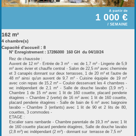
46
A partir de
1 000 €
/ SEMAINE
162 m²
4 chambre(s)
Capacité d'accueil : 8
t
N° Enregistrement : 17286000 160 GH du 04/10/24
i
Rez de chaussée :
Auvent de 12 m² - Entrée de 3 m² - wc de 1,7 m² - Lingerie de 5,9
m² avec évier et chauffe central - Salon de 22,5 m² avec cheminée
et 3 canapés donnant sur deux terrasses, 1 de 20 m² et l'autre de
l
48 m² ainsi qu'un auvent de 9,7 m² - Cuisine équipée de 19 m²
avec coin repas de 15,2 m² – Couloir desservant les 4 chambres -
wc indépendant de 2,1 m² - Salle de douche lavabo (3,9 m²) -
Chambre 1 de 15 m² avec 1 lit de 160 couette, placard penderie
l
étagères – Chambre 2 (verte) de 16 m² avec 1 lit de 160 couette,
placard penderie étagères - Salle de bain de 6 m² avec baignoire
lavabo – Chambre 3 (enfants) avec 1 lit de 90 et 2 lits de 80,
couettes, 3 commodes -
ETAGE :
Escalier sans rambarde - Chambre parentale de 19,3 m² avec 1 lit
de 160 couette placard penderie étagères, Salle de douche lavabo
r
(2,8 m²) wc indépendant (2 m²) - donnant sur terrasse de 7,5 m²