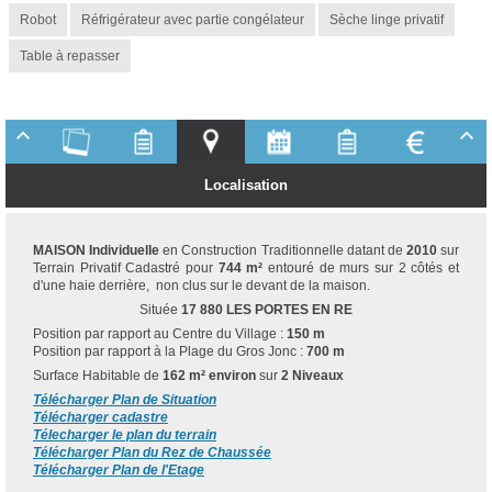
Robot
Réfrigérateur avec partie congélateur
Sèche linge privatif
Table à repasser
Localisation
MAISON Individuelle
en Construction Traditionnelle datant de
2010
sur
Terrain Privatif Cadastré pour
744 m²
entouré de murs sur 2 côtés et
d'une haie derrière, non clus sur le devant de la maison.
Située
17 880 LES PORTES EN RE
Position par rapport au Centre du Village :
150 m
Position par rapport à la Plage du Gros Jonc :
700 m
Surface Habitable de
162 m² environ
sur
2 Niveaux
Télécharger Plan de Situation
Télécharger cadastre
Télecharger le plan du terrain
Télécharger Plan du Rez de Chaussée
Télécharger Plan de l'Etage