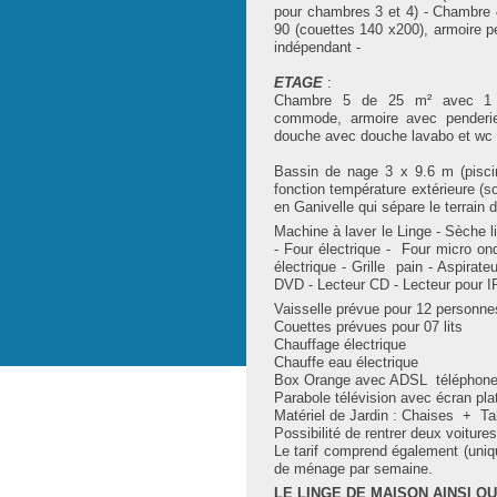
pour chambres 3 et 4) - Chambre
90 (couettes 140 x200), armoire p
indépendant -
ETAGE
:
Chambre 5 de 25 m² avec 1 L
commode, armoire avec penderie
douche avec douche lavabo et wc
Bassin de nage 3 x 9.6 m (pisci
fonction température extérieure (so
en Ganivelle qui sépare le terrain d
Machine à laver le Linge - Sèche li
- Four électrique - Four micro on
électrique - Grille pain - Aspira
DVD - Lecteur CD - Lecteur pour 
Vaisselle prévue pour 
Couettes prévues pou
Chauffage él
Chauffe eau électrique
Box Orange avec ADSL té
Parabole télévision avec écran pla
Matériel de Jardin : Chaises + Ta
Possibilité de rentrer deux voitures
Le tarif comprend également (uni
de ménage par semaine.
LE LINGE DE MAISON AINSI Q