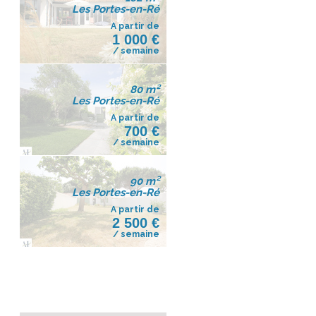
Les Portes-en-Ré
A partir de
1 000 €
/ semaine
80 m²
Les Portes-en-Ré
A partir de
700 €
/ semaine
90 m²
Les Portes-en-Ré
A partir de
2 500 €
/ semaine