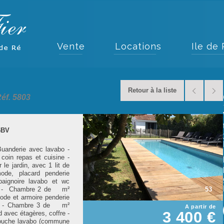
Vente
Locations
Ile de
Retour à la liste
éf. 5803
6BV
Buanderie avec lavabo -
coin repas et cuisine -
e jardin, avec 1 lit de
ode, placard penderie
aignoire lavabo et wc
ain - Chambre 2 de m²
53
ode et armoire penderie
abo - Chambre 3 de m²
A partir de
3 400 €
d avec étagères, coffre -
ouche lavabo (commune