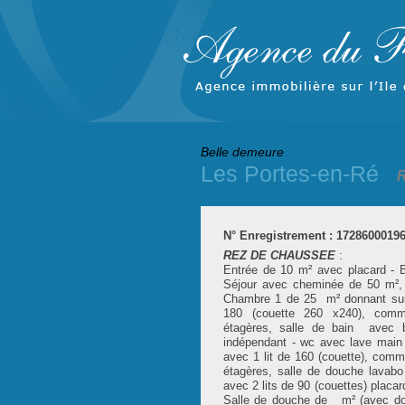
Menu
Belle demeure
Les Portes-en-Ré
R
N° Enregistrement : 1728600019
REZ DE CHAUSSEE
:
Entrée de 10 m² avec placard - 
Séjour avec cheminée de 50 m², 
Chambre 1 de 25 m² donnant sur l
180 (couette 260 x240), comm
étagères, salle de bain avec b
indépendant - wc avec lave m
avec 1 lit de 160 (couette), comm
étagères, salle de douche lav
avec 2 lits de 90 (couettes) placar
Salle de douche de m² (avec d