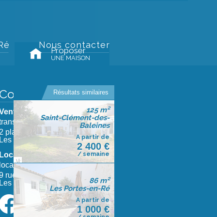
 Ré
Nous contacter
Proposer
UNE MAISON
Coordonnées
Résultats similaires
125 m²
Vente :
05 46 29 52 17
Saint-Clément-des-
transaction@agencedufier.fr
Baleines
2 place de la liberté 17880
A partir de
Les Portes en Ré
2 400 €
Location :
05 46 29 61 75
/ semaine
location@agencedufier.fr
9 rue Jules David 17880
86 m²
Les Portes en Ré
Les Portes-en-Ré
A partir de
1 000 €