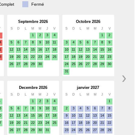
Complet
Fermé
Septembre 2026
Octobre 2026
V
S
D
L
M
M
J
V
S
D
L
M
M
J
V
7
1
2
3
4
1
2
4
5
6
7
8
9
10
11
3
4
5
6
7
8
9
1
12
13
14
15
16
17
18
10
11
12
13
14
15
16
8
19
20
21
22
23
24
25
17
18
19
20
21
22
23
26
27
28
29
30
24
25
26
27
28
29
30
31
Decembre 2026
janvier 2027
V
S
D
L
M
M
J
V
S
D
L
M
M
J
V
6
1
2
3
4
1
3
5
6
7
8
9
10
11
2
3
4
5
6
7
8
0
12
13
14
15
16
17
18
9
10
11
12
13
14
15
7
19
20
21
22
23
24
25
16
17
18
19
20
21
22
26
27
28
29
30
31
23
24
25
26
27
28
29