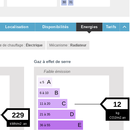
30
31
Localisation
Disponibilités
Energies
Tarifs
 de chauffage :
Électrique
Mécanisme :
Radiateur
Gaz à effet de serre
Faible émission
A
≤ 5
B
6 à 10
12
C
11 à 20
229
D
kg
21 à 35
CO2/m2.an
kWh/m2 .an
E
36 à 55