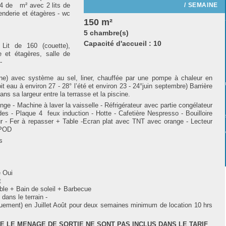
/ SEMAINE
 4 de m² avec 2 lits de
enderie et étagères - wc
150 m²
5 chambre(s)
Capacité d'accueil : 10
it de 160 (couette),
 et étagères, salle de
 -
ne) avec système au sel, liner, chauffée par une pompe à chaleur en
it eau à environ 27 - 28° l’été et environ 23 - 24°juin septembre) Barrière
ans sa largeur entre la terrasse et la piscine.
nge - Machine à laver la vaisselle - Réfrigérateur avec partie congélateur
des - Plaque 4 feux induction - Hotte - Cafetière Nespresso - Bouilloire
teur - Fer à repasser + Table -Ecran plat avec TNT avec orange - Lecteur
IPOD
12 personnes
r 07 lits
ectrique
léphone Oui
t
ble + Bain de soleil + Barbecue
 dans le terrain -
quement) en Juillet Août pour deux semaines minimum de location 10 hrs
UE LE MENAGE DE SORTIE NE SONT PAS INCLUS DANS LE TARIF