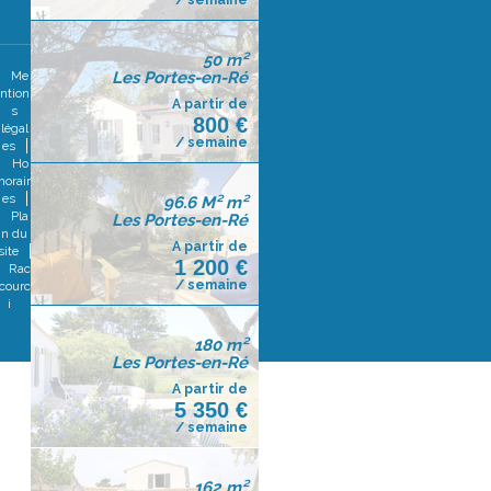
/ semaine
50 m²
Me
Les Portes-en-Ré
ntion
A partir de
s
800 €
légal
/ semaine
es
Ho
norair
es
96.6 M² m²
Pla
Les Portes-en-Ré
n du
A partir de
site
1 200 €
Rac
/ semaine
courc
i
180 m²
Les Portes-en-Ré
A partir de
5 350 €
/ semaine
162 m²