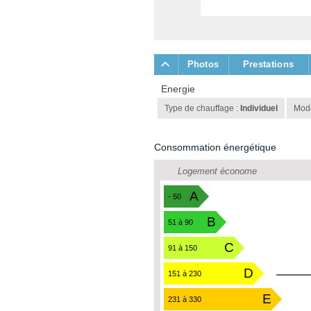
Photos
Prestations
Energie
Type de chauffage :
Individuel
Mode
Consommation énergétique
Logement économe
A
- 50
B
51 à 90
C
91 à 150
D
151 à 230
E
231 à 330