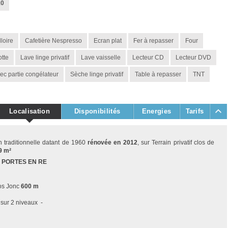
10
loire
Cafetière Nespresso
Ecran plat
Fer à repasser
Four
tte
Lave linge privatif
Lave vaisselle
Lecteur CD
Lecteur DVD
ec partie congélateur
Sèche linge privatif
Table à repasser
TNT
Localisation
Disponibilités
Energies
Tarifs
n traditionnelle datant de 1960
rénovée en 2012
, sur Terrain privatif clos de
9 m²
S PORTES EN RE
ros Jonc
600 m
n
sur 2 niveaux -