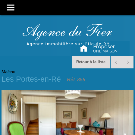
Proposer
UNE MAISON
Retour à la liste
Maison
Les Portes-en-Ré
Réf. 855