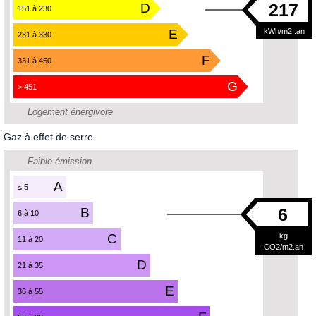
217
D
151 à 230
E
kWh/m2 .an
231 à 330
F
331 à 450
G
> 451
Logement énergivore
Gaz à effet de serre
Faible émission
A
≤ 5
6
B
6 à 10
C
kg
11 à 20
CO2/m2.an
D
21 à 35
E
36 à 55