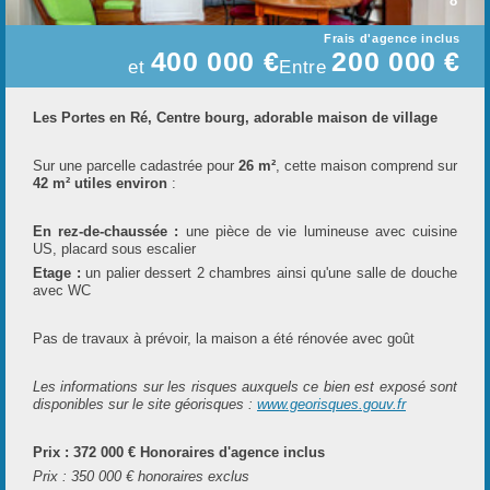
8
Frais d'agence inclus
400 000 €
200 000 €
et
Entre
Les Portes en Ré, Centre bourg, adorable maison de village
Sur une parcelle cadastrée pour
26 m²
, cette maison comprend sur
t
42 m² utiles environ
:
i
En rez-de-chaussée :
une pièce de vie lumineuse avec cuisine
US, placard sous escalier
l
Etage :
un palier dessert 2 chambres ainsi qu'une salle de douche
avec WC
Pas de travaux à prévoir, la maison a été rénovée avec goût
l
Les informations sur les risques auxquels ce bien est exposé sont
disponibles sur le site géorisques :
www.georisques.gouv.fr
Prix : 372 000 € Honoraires d'agence inclus
r
Prix : 350 000 € honoraires exclus