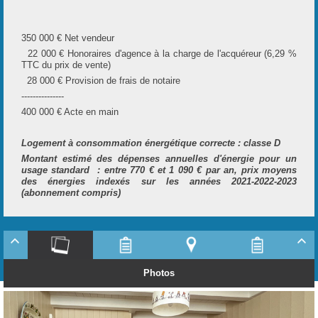
i
r
350 000 € Net vendeur
22 000 € Honoraires d'agence à la charge de l'acquéreur (6,29 %
l
TTC du prix de vente)
28 000 € Provision de frais de notaire
---------------
400 000 € Acte en main
i
t
Logement à consommation énergétique correcte : classe D
Montant estimé des dépenses annuelles d'énergie pour un
usage standard : entre 770 € et 1 090 € par an, prix moyens
des énergies indexés sur les années 2021-2022-2023
(abonnement compris)
r
i
Photos